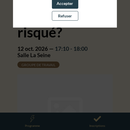
Accepter
toujours moins
Refuser
risqué?
12 oct. 2026
—
17:10
-
18:00
Salle La Seine
GROUPE DE TRAVAIL
Programme
Inscriptions