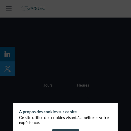
6
6
0
9
Jours
Heures
5
2
1
2
3
Minutes
Secondes
A propos des cookies sur ce site
Ce site utilise des cookies visant à améliorer votre
Votre rendez-
expérience.