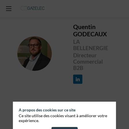
Quentin
GODECAUX
LA
BELLENERGIE
QG
Directeur
Commercial
B2B
Toutes
A propos des cookies sur ce site
Ce site utilise des cookies visant à améliorer votre
S
les sessions
expérience.
1