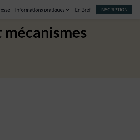
resse
Informations pratiques
En Bref
INSCRIPTION
et mécanismes