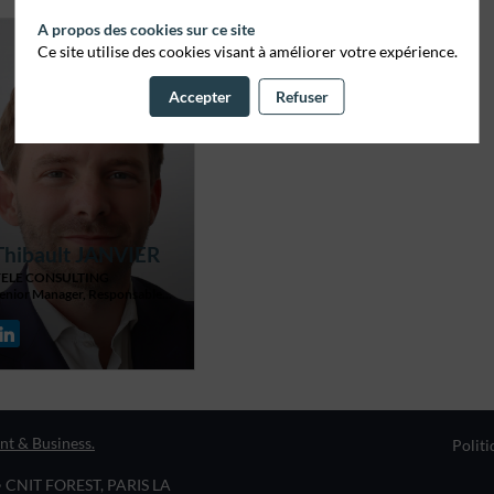
A propos des cookies sur ce site
Ce site utilise des cookies visant à améliorer votre expérience.
Accepter
Refuser
Thibault
JANVIER
YELE CONSULTING
enior Manager, Responsable...
nt & Business.
Politi
• CNIT FOREST, PARIS LA