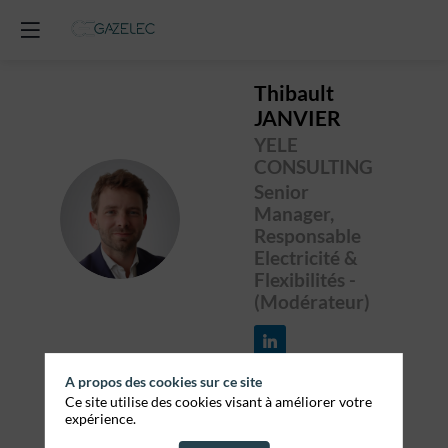
Thibault
JANVIER
YELE
CONSULTING
Senior
TJ
Manager,
Responsable
Electricité &
Flexibilités -
(Modérateur)
A propos des cookies sur ce site
Ce site utilise des cookies visant à améliorer votre
expérience.