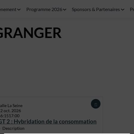
énement
Programme 2026
Sponsors & Partenaires
P
GRANGER
alle La Seine
2 oct. 2026
16:15
17:00
GT 2 : Hybridation de la consommation
Description