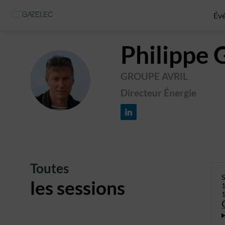
Év
Philippe
GROUPE AVRIL
PG
Directeur Énergie
Toutes
S
les sessions
1