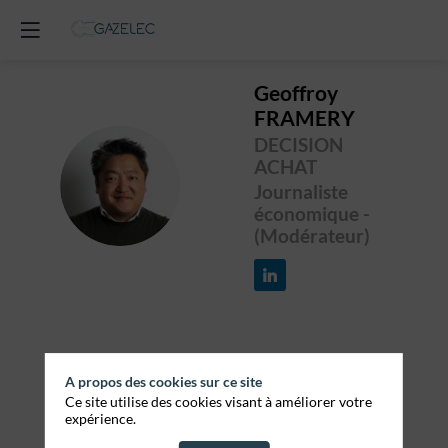
Geoffroy
FRAMERY
DECISION
ACHAT
GF
Journaliste
économique -
(Modérateur)
Toutes
A propos des cookies sur ce site
Ce site utilise des cookies visant à améliorer votre
les sessions
expérience.
1