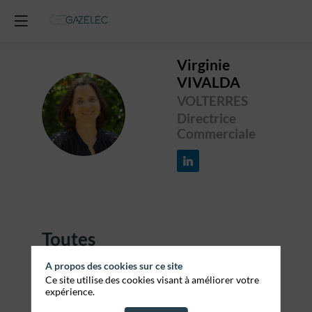
Virginie
VIVALDA
VOLTERRES
VV
Directrice
Commerciale
Toutes
les sessions
1
A propos des cookies sur ce site
Ce site utilise des cookies visant à améliorer votre
expérience.