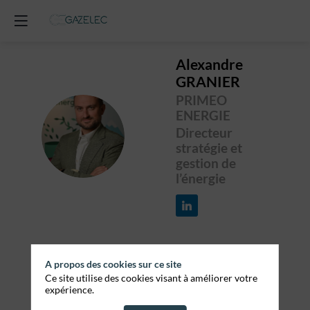
Alexandre
GRANIER
PRIMEO
ENERGIE
AG
Directeur
stratégie et
gestion de
l’énergie
A propos des cookies sur ce site
Ce site utilise des cookies visant à améliorer votre
Toutes
expérience.
les sessions