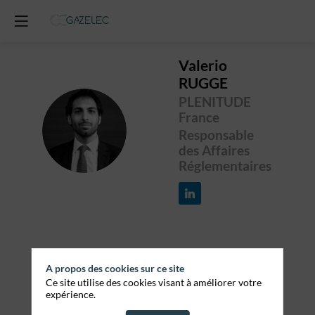
Valerio
RUGGE
PLENITUDE
France
VR
Responsable
des Affaires
Réglementaires
Toutes
A propos des cookies sur ce site
Ce site utilise des cookies visant à améliorer votre
les sessions
expérience.
1