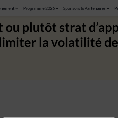
énement
Programme 2026
Sponsors & Partenaires
P
t ou plutôt strat d’app
miter la volatilité de