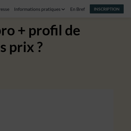
resse
Informations pratiques
En Bref
INSCRIPTION
ro + profil de
s prix ?