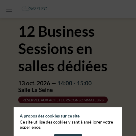
12 Business
Sessions en
salles dédiées
13 oct. 2026
—
14:00
-
15:00
Salle La Seine
RÉSERVÉE AUX ACHETEURS CONSOMMATEURS
A propos des cookies sur ce site
Ce site utilise des cookies visant à améliorer votre
expérience.