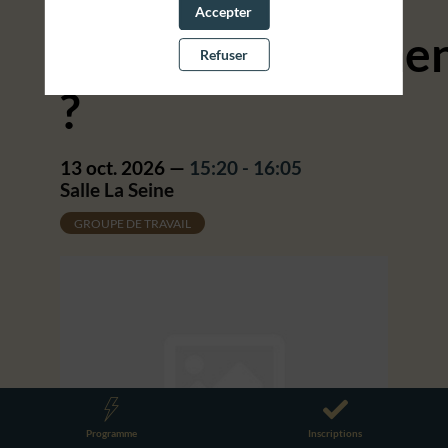
Accepter
approvisionneme
Refuser
?
13 oct. 2026
—
15:20
-
16:05
Salle La Seine
GROUPE DE TRAVAIL
Programme
Inscriptions