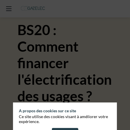
BS20 :
Comment
financer
l'électrification
des usages ?
A propos des cookies sur ce site
13 oct. 2026
—
14:40
-
15:10
Ce site utilise des cookies visant à améliorer votre
Amazone
expérience.
RÉSERVÉE AUX ACHETEURS CONSOMMATEURS