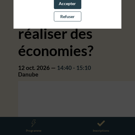
Accepter
temps et
Refuser
réaliser des
économies?
12 oct. 2026
—
14:40
-
15:10
Danube
Programme
Inscriptions