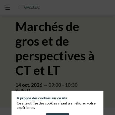
Marchés de
gros et de
perspectives à
CT et LT
14 oct. 2026
—
09:00
-
10:30
Salle D
A propos des cookies sur ce site
NIVEAU INTERMÉDIAIRE
Ce site utilise des cookies visant à améliorer votre
expérience.