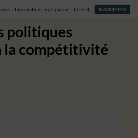
resse
Informations pratiques
En Bref
INSCRIPTION
s politiques
 la compétitivité