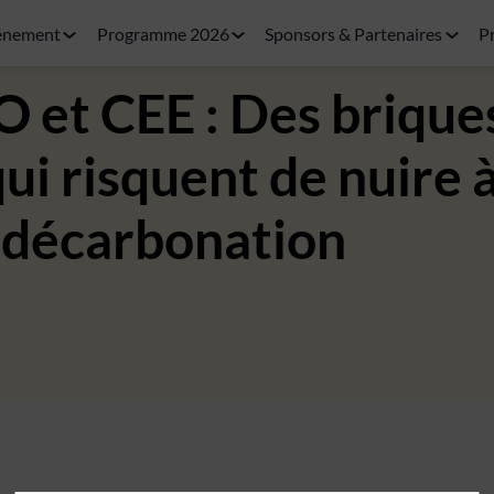
énement
Programme 2026
Sponsors & Partenaires
P
O et CEE : Des brique
i risquent de nuire à
la décarbonation