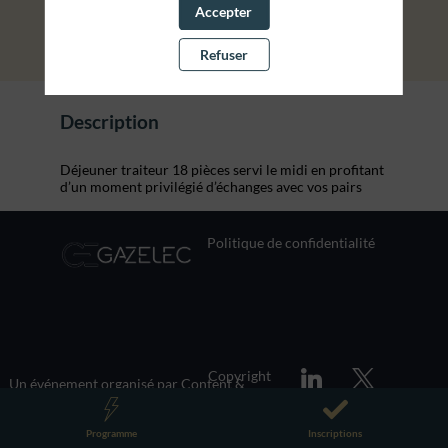
Accepter
Refuser
Description
Déjeuner traiteur 18 pièces servi le midi en profitant
d’un moment privilégié d’échanges avec vos pairs
Politique de confidentialité
Copyright
Un événement organisé par
Content &
Business.
Programme
Inscriptions
LES 12, 13 & 14 OCTOBRE 2026 • CNIT