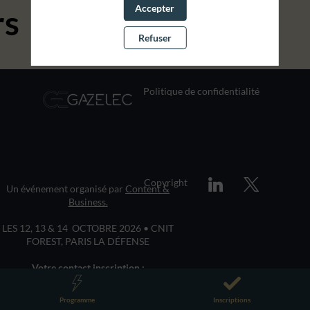
Accepter
rs
Refuser
Politique de confidentialité
Copyright
Un événement organisé par
Content &
Business.
LES 12, 13 & 14 OCTOBRE 2026 • CNIT
FOREST, PARIS LA DÉFENSE
Votre contact inscription :
inscriptions@contentandbusiness.fr
01 83 64 12 58
Programme
Inscriptions