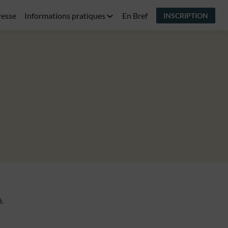
resse
Informations pratiques
En Bref
INSCRIPTION
é.