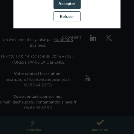
Accepter
Refuser
Copyright
Un événement organisé par
Content &
Business.
LES 12, 13 & 14 OCTOBRE 2026 • CNIT
FOREST, PARIS LA DÉFENSE
Votre contact inscription :
inscriptions@contentandbusiness.fr
01 83 64 12 58
Votre contact sponsoring :
romain.dechaudat@contentandbusiness.fr
06 63 49 87 99
Programme
Inscriptions