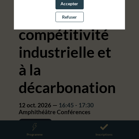
Accepter
nuire à la
Refuser
compétitivité
industrielle et
à la
décarbonation
12 oct. 2026
—
16:45
-
17:30
Amphithéâtre Conférences
TABLE RONDE
Programme
Inscriptions